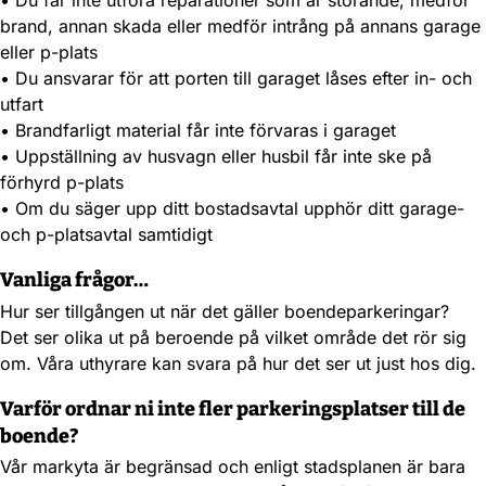
• Du får inte utföra reparationer som är störande, medför
brand, annan skada eller medför intrång på annans garage
eller p-plats
• Du ansvarar för att porten till garaget låses efter in- och
utfart
• Brandfarligt material får inte förvaras i garaget
• Uppställning av husvagn eller husbil får inte ske på
förhyrd p-plats
• Om du säger upp ditt bostadsavtal upphör ditt garage-
och p-platsavtal samtidigt
Vanliga frågor…
Hur ser tillgången ut när det gäller boendeparkeringar?
Det ser olika ut på beroende på vilket område det rör sig
om. Våra uthyrare kan svara på hur det ser ut just hos dig.
Varför ordnar ni inte fler parkeringsplatser till de
boende?
Vår markyta är begränsad och enligt stadsplanen är bara