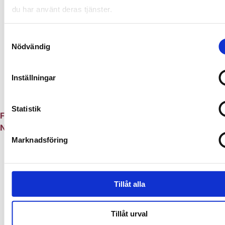
du har använt deras tjänster.
Samtyckesval
Nödvändig
Inställningar
Statistik
Föregående
Parkering på gården
Nästa
Persienner
Marknadsföring
Tillåt alla
Tillåt urval