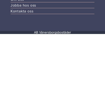
Jobba hos oss
Kontakta oss
AB Vänersborgsbostäder