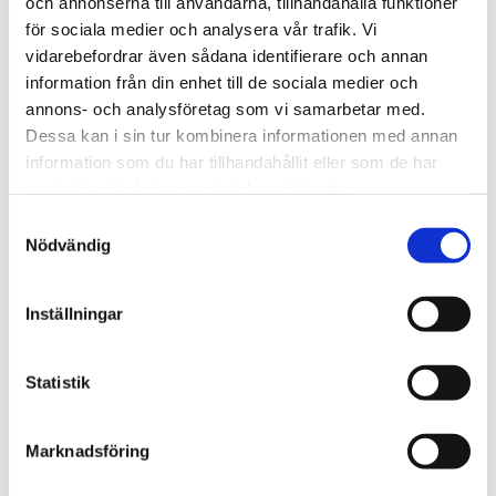
och annonserna till användarna, tillhandahålla funktioner
för sociala medier och analysera vår trafik. Vi
vidarebefordrar även sådana identifierare och annan
information från din enhet till de sociala medier och
annons- och analysföretag som vi samarbetar med.
Dessa kan i sin tur kombinera informationen med annan
information som du har tillhandahållit eller som de har
samlat in när du har använt deras tjänster.
Samtyckesval
Nödvändig
Lär känna dina grannar
Erbjudanden och rabatter!
Inställningar
Aktivitetsfonden
Statistik
Lär känna dina grannar
Marknadsföring
ARTIKLAR I ÄMNET
Hur lära man känna sin granne? Ett bra början är att