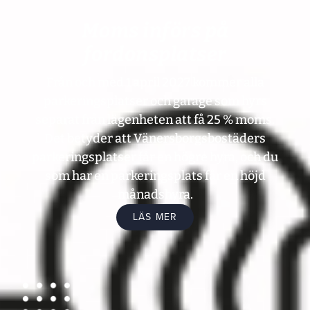
Moms införs på
fordonsplatser
Från och med 1 april 2027 kommer alla
parkeringsplatser och garage som hyrs
separat från lägenheten att få 25 % moms.
Det betyder att Vänersborgsbostäders
parkeringsplatser får en högre hyra, och du
som har en parkeringsplats får en höjd
månadshyra.
LÄS MER