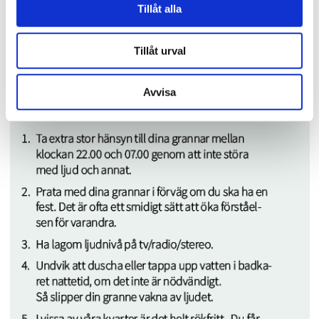
Tillåt alla
lever ensam och skulle behöva lite sällskap och stöttning i
vardagen? Varför inte gå ihop ett gäng grannar och hjälpas
åt?”
Tillåt urval
Avvisa