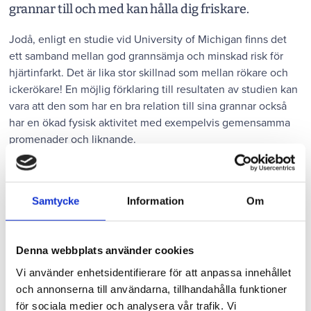
grannar till och med kan hålla dig friskare.
Jodå, enligt en studie vid University of Michigan finns det
ett samband mellan god grannsämja och minskad risk för
hjärtinfarkt. Det är lika stor skillnad som mellan rökare och
ickerökare! En möjlig förklaring till resultaten av studien kan
vara att den som har en bra relation till sina grannar också
har en ökad fysisk aktivitet med exempelvis gemensamma
promenader och liknande.
Hur beter sig goda grannar?
Respekt, hänsyn och en vänlig inställning kommer man
Samtycke
Information
Om
långt med. Att ha en god kommunikation är också viktigt. En
bra start kan vara att gå runt och presentera sig och berätta
lite om sig själv och sin familj när man flyttar in. Och är det
Denna webbplats använder cookies
så att man ska greja hemma så att det låter eller kanske ska
ha en middag eller fest så är det god sed att man talar om
Vi använder enhetsidentifierare för att anpassa innehållet
det för sina grannar innan. Då brukar de flesta vara mer
och annonserna till användarna, tillhandahålla funktioner
förstående. Och bor man nära sina grannar så krävs det ett
för sociala medier och analysera vår trafik. Vi