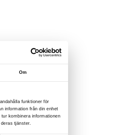
Om
gge?
andahålla funktioner för
n information från din enhet
 tur kombinera informationen
deras tjänster.
 Bygge 2023. Fastigheten
tigefyllda pris och som