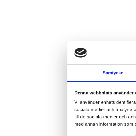
Samtycke
Denna webbplats använder 
Blir Eli
Vi använder enhetsidentifierar
sociala medier och analysera 
till de sociala medier och a
PUBLICERAD:
MARS 1
med annan information som du 
Imorgon, den 19 mars, får
är en av tre finalister s