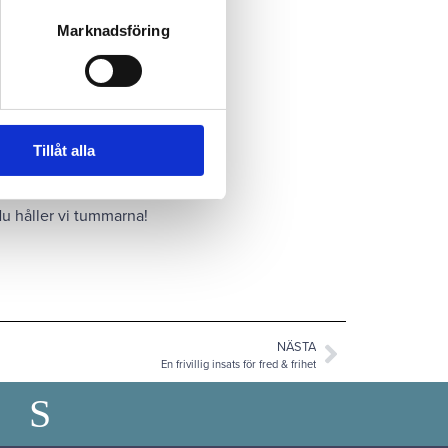
a i Vänersborgs första
Marknadsföring
ändes en smart
ial till varje lägenhet
Tillåt alla
ng. Dessutom är läget
n takterrass med milsvid
 Nu håller vi tummarna!
NÄSTA
En frivillig insats för fred & frihet