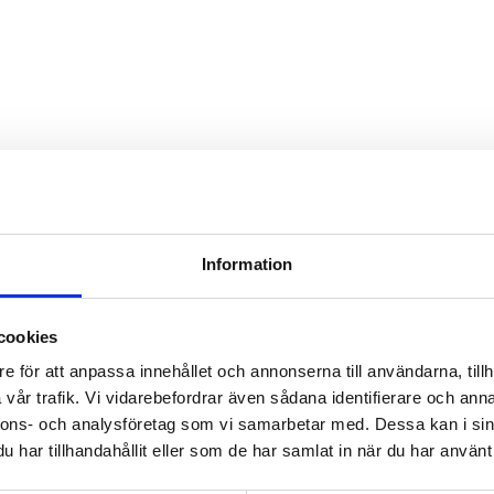
Information
cookies
sabeths Port årets by
e för att anpassa innehållet och annonserna till användarna, tillh
vår trafik. Vi vidarebefordrar även sådana identifierare och anna
nnons- och analysföretag som vi samarbetar med. Dessa kan i sin
8, 2024
har tillhandahållit eller som de har samlat in när du har använt 
 vi veta om det är vårt Elisabeths Port som får priset som Årets
om kan få utmärkelsen som är samhällsbyggnadssektorns mest pres