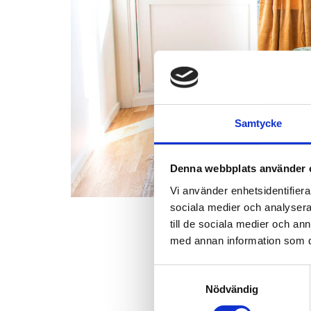
Samtycke
Denna webbplats använder 
Vi använder enhetsidentifierar
sociala medier och analysera 
till de sociala medier och a
Hyrorna 
med annan information som du 
PUBLICERAD:
FEBRUA
Samtyckesval
Efter en lång förhandlin
Nödvändig