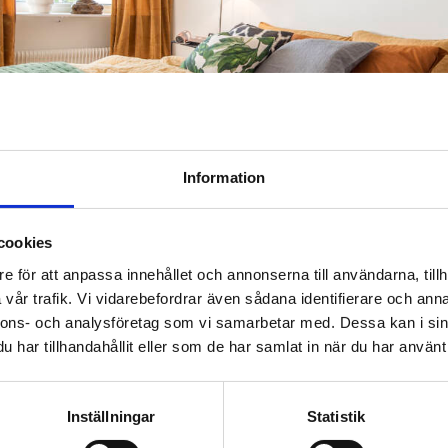
Information
cookies
e för att anpassa innehållet och annonserna till användarna, tillh
vår trafik. Vi vidarebefordrar även sådana identifierare och anna
nnons- och analysföretag som vi samarbetar med. Dessa kan i sin
klara för 2024
har tillhandahållit eller som de har samlat in när du har använt 
RI 6, 2024
g har vi nu kommit överens med Hyresgästföreningen om 2024 års 
Inställningar
Statistik