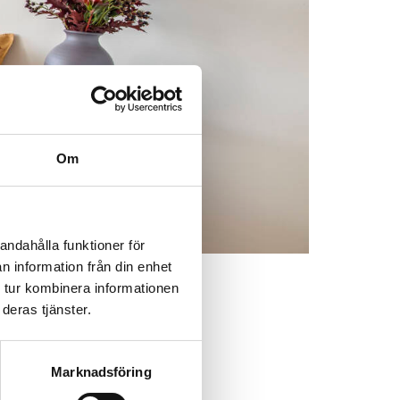
Om
andahålla funktioner för
n information från din enhet
 tur kombinera informationen
deras tjänster.
hyror enligt följande:
Marknadsföring