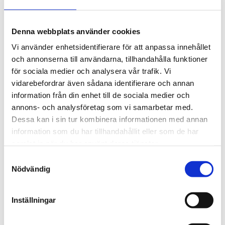
Denna webbplats använder cookies
Vi använder enhetsidentifierare för att anpassa innehållet
och annonserna till användarna, tillhandahålla funktioner
för sociala medier och analysera vår trafik. Vi
vidarebefordrar även sådana identifierare och annan
Regler för
information från din enhet till de sociala medier och
annons- och analysföretag som vi samarbetar med.
fyrverkerier
Dessa kan i sin tur kombinera informationen med annan
information som du har tillhandahållit eller som de har
PUBLICERAD:
DECEMBER 30, 2023
samlat in när du har använt deras tjänster.
Visste du att det krävs tillstånd av polismyndigheten för att
Samtyckesval
skjuta raketer? Det enda undantaget är när det är nyårsafton
Nödvändig
från kl. 15:00 till kl. 01:00 (på natten).
Och det är bara vuxna över 18 år som får lov att skjuta
fyrverkerier. Kravet är att du är minst 25 meter från närmaste
Inställningar
bostadsbyggnad.
Vi ber er att visa respekt för era äldre grannar, för alla djur