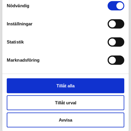
Nödvändig
Inställningar
Statistik
Föregående
Föregående
Din röst visar vägen, nu börjar vårt arbete!
Nästa
Ingen ska behöva bära sin ekonomiska oro ensam
Marknadsföring
Tillåt alla
Tillåt urval
Avvisa