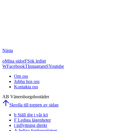
Nästa
Mina sidor
Sök ledigt
Facebook
Instagram
Youtube
Om oss
Jobba hos oss
Kontakta oss
AB Vänersborgsbostäder
Skrolla till toppen av sidan
Ställ dig i vår kö
Lediga lägenheter
inflyttning direkt
lediga fordonsplatser