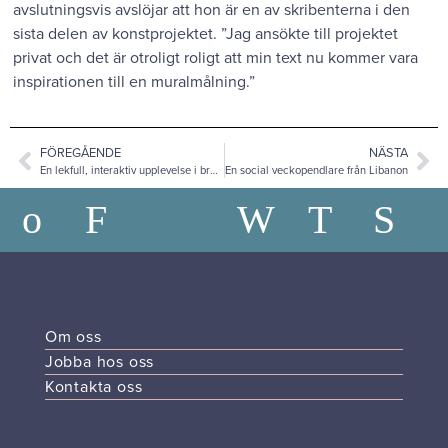
avslutningsvis avslöjar att hon är en av skribenterna i den
sista delen av konstprojektet. ”Jag ansökte till projektet
privat och det är otroligt roligt att min text nu kommer vara
inspirationen till en muralmålning.”
FÖREGÅENDE
NÄSTA
En lekfull, interaktiv upplevelse i brons.
En social veckopendlare från Libanon
Om oss
Jobba hos oss
Kontakta oss