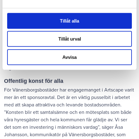
avundsjukt på det vi gör här. Jag älskar att vara i Vänersborg
och vi har fått otroligt fin feedback. Det är en rolig utmaning
att få bjuda in människor till att leka på det här sättet,”
Tillåt alla
berättar Daniel och fortsätter förklara att bakom Artscape i
Vänersborg står många samarbeten med privata hyresvärdar,
Nordsjö färg, Forum Vänersborg och med
Tillåt urval
Vänersborgsbostäder som en av de största finansiärerna.
“Utan Vänersborgsbostäder hade vi inte klarat det här. De
Avvisa
har till och med gått in och täckt upp när andra dragit sig ur,”
säger Daniel.
Offentlig konst för alla
För Vänersborgsbostäder har engagemanget i Artscape varit
mer än ett sponsoravtal. Det är en viktig pusselbit i arbetet
med att skapa attraktiva och levande bostadsområden.
”Konsten blir ett samtalsämne och en mötesplats som både
våra hyresgäster och hela kommunen får glädje av. Vi ser
det som en investering i människors vardag”, säger Åsa
Johansson, kommunikatör på Vänersborgsbostäder, som