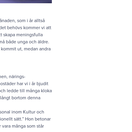
naden, som i år alltså
e det behövs kommer vi att
att skapa meningsfulla
l nå både unga och äldre.
te kommit ut, medan andra
en, närings-
städer har vi i år bjudit
och ledde till många kloka
g långt bortom denna
ersonal inom Kultur och
sionellt sätt.” Hon betonar
er vara många som står