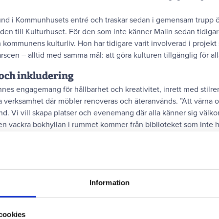
nd i Kommunhusets entré och traskar sedan i gemensam trupp öv
en till Kulturhuset. För den som inte känner Malin sedan tidiga
 kommunens kulturliv. Hon har tidigare varit involverad i proje
en – alltid med samma mål: att göra kulturen tillgänglig för all
 och inkludering
nnes engagemang för hållbarhet och kreativitet, inrett med stil
 verksamhet där möbler renoveras och återanvänds. ”Att värna om
nd. Vi vill skapa platser och evenemang där alla känner sig välk
den vackra bokhyllan i rummet kommer från biblioteket som inte h
Information
cookies