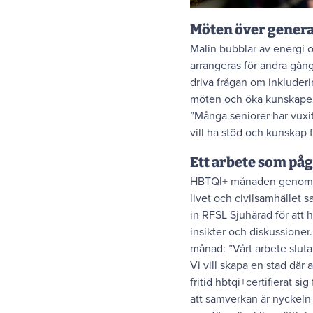
Möten över gener
Malin bubblar av energi 
arrangeras för andra gånge
driva frågan om inkluderi
möten och öka kunskapen f
”Många seniorer har vuxi
vill ha stöd och kunskap f
Ett arbete som påg
HBTQI+ månaden genomför
livet och civilsamhället 
in RFSL Sjuhärad för att 
insikter och diskussione
månad: ”Vårt arbete slutar
Vi vill skapa en stad där
fritid hbtqi+certifierat s
att samverkan är nyckeln 