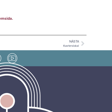
emsida.
NÄSTA
Kvarterslokal