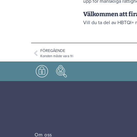
upp för mänskliga rättigh
Välkommen att fir
Vill du ta del av HBTQI
FÖREGÅENDE
Konsten måste vara fri
Om oss