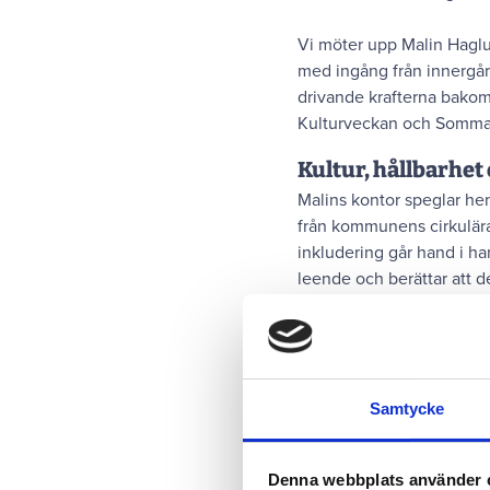
Vi möter upp Malin Haglu
med ingång från innergård
drivande krafterna bakom
Kulturveckan och Sommarsc
Kultur, hållbarhet
Malins kontor speglar he
från kommunens cirkulära
inkludering går hand i ha
leende och berättar att 
efter sin renovering.
Samtycke
Denna webbplats använder 