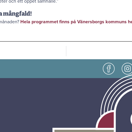
eter och ett öppet samhälle.”
a mångfald!
+ månaden?
Hela programmet finns på Vänersborgs kommuns h