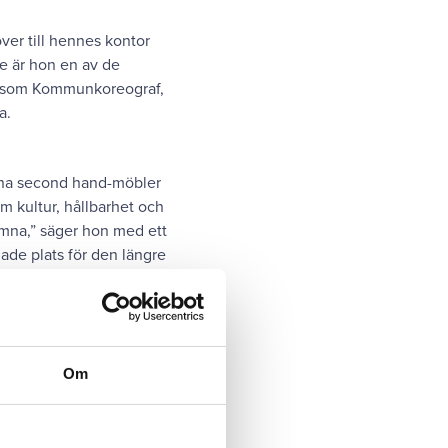
er till hennes kontor
re är hon en av de
kt som Kommunkoreograf,
a.
rena second hand-möbler
 kultur, hållbarhet och
omna,” säger hon med ett
ade plats för den längre
Om