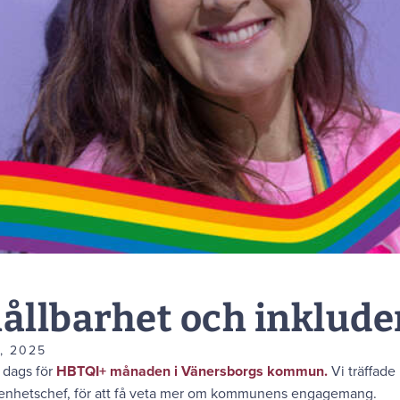
hållbarhet och inklude
, 2025
t dags för
HBTQI+ månaden i Vänersborgs kommun.
Vi träffade
s enhetschef, för att få veta mer om kommunens engagemang.