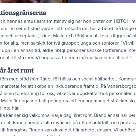
ationsgränserna
och hennes entusiasm smittar av sig när hon pratar om HBTQI+ må
n. ”Vi ser ett stort värde i att fortsätta det här arbetet. Så läng
ng och acceptans”, säger Malin och förklarar att fokus ligger på 
ör alla, men särskilt för två grupper: unga och seniorer. ”Vi vil
t upp i en annan tid, äldre hbtqi-personer kanske fortfarande in
ör att förstå mer. Vi hoppas att denna månad kan bidra till det.”
år året runt
s med stöd från Rådet för hälsa och social hållbarhet. Kommun
samarbetar för att skapa en inkluderande framtid. På Vänersborgsbo
hålla en föreläsning för oss, vilket var uppskattat hos personalen 
r. Malin är noga med att poängtera att engagemanget sträcker si
 inte här.
 alla känner sig välkomna, varje dag, året runt. Bland annat har p
ig för att kunna bemöta alla invånare på ett respektfullt och profes
till framgång. ”Ingen kan driva det här arbetet ensam. Vi behöv