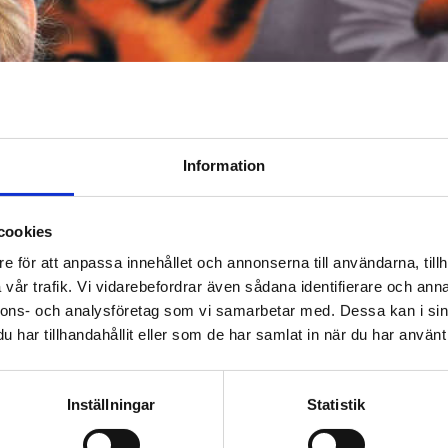
Information
cookies
e för att anpassa innehållet och annonserna till användarna, tillh
vår trafik. Vi vidarebefordrar även sådana identifierare och anna
nnons- och analysföretag som vi samarbetar med. Dessa kan i sin
har tillhandahållit eller som de har samlat in när du har använt 
e 2024!
BER 30, 2024
Inställningar
Statistik
ade gatukonstprojekt Artscape gästade Vänersborg i år
äggmålningar, varav ett verk skapat av konstnären S