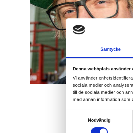
Samtycke
Denna webbplats använder 
Vi använder enhetsidentifierar
sociala medier och analysera 
till de sociala medier och a
med annan information som du 
Artscap
Samtyckesval
PUBLICERAD:
SEPTEM
Nödvändig
Förra årets uppskatt
gången med tre nya v