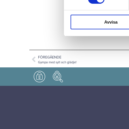
fastighet på Norra Jä
en väggmålning till 
förtjusning skapade 
Avvisa
skapandet av konstv
FÖREGÅENDE
Gympa med sylt och glädje!