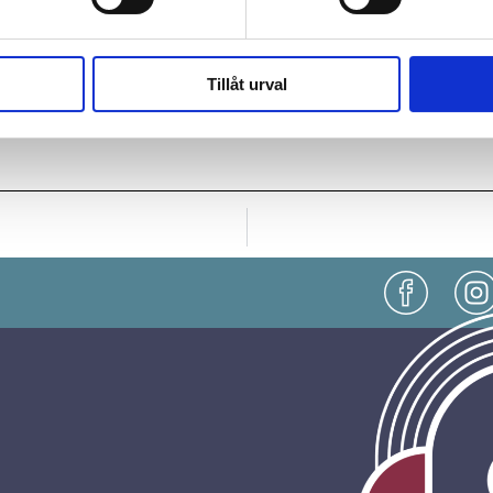
rnvägsgatan 2D. Utöver årets konstprojekt passade vi ä
vårt äldreboende på Nordkroksvägen 6 i Vargön där Sup
ett rävmotiv på innergården.
Läs artikeln i Dörrposte
Tillåt urval
erket på Nordkroksvägen 6