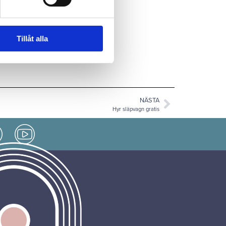
ven på att beställa
er-G till de boendes
n
och se
film från
Tillåt alla
NÄSTA
Hyr släpvagn gratis