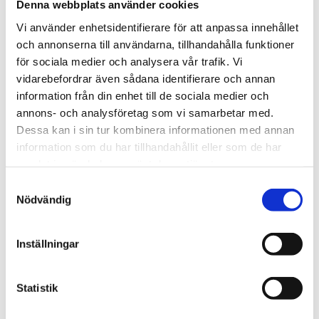
Denna webbplats använder cookies
Vi använder enhetsidentifierare för att anpassa innehållet
och annonserna till användarna, tillhandahålla funktioner
för sociala medier och analysera vår trafik. Vi
vidarebefordrar även sådana identifierare och annan
information från din enhet till de sociala medier och
annons- och analysföretag som vi samarbetar med.
Gratis VIF-match
Dessa kan i sin tur kombinera informationen med annan
information som du har tillhandahållit eller som de har
PUBLICERAD:
AUGUSTI 24, 2023
samlat in när du har använt deras tjänster.
Gillar du fotboll? Bankar hjärtat lite extra för
VIF
?
Samtyckesval
Är du hyresgäst hos oss? Då har vi en gratisbiljett
Nödvändig
åt dig till lördag 26 augusti kl. 16.00 på
Vänersvallen! Välkommen att hämta den hos oss
Inställningar
på Torpavägen 1. Här hittar du
våra öppettider.
Statistik
FÖREGÅENDE
NÄSTA