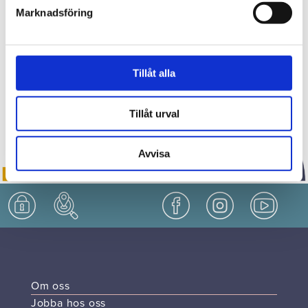
Väggmålningar som förgyller vardagen
Arbete på fjärrvärmenätet vecka 37 och 38
Marknadsföring
Tillåt alla
Tillåt urval
Avvisa
Om oss
Jobba hos oss