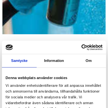
Vill du vara med och
skapa väggkonst på
Samtycke
Information
Om
Kastanjevägen?
Denna webbplats använder cookies
PUBLICERAD:
DECEMBER 13, 2024
I januari drar ett spännande väggkonstprojekt i
Vi använder enhetsidentifierare för att anpassa innehållet
gång på Kastanjevägen i Vänersborg – med fokus
och annonserna till användarna, tillhandahålla funktioner
på ungdomar och kreativitet! Projektet är ett
för sociala medier och analysera vår trafik. Vi
vidarebefordrar även sådana identifierare och annan
samarbete mellan Vänersborgsbostäder, musik-