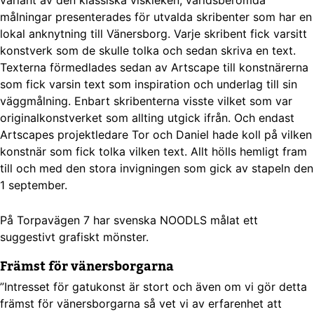
variant av den klassiska viskleken; världsberömda
målningar presenterades för utvalda skribenter som har en
lokal anknytning till Vänersborg. Varje skribent fick varsitt
konstverk som de skulle tolka och sedan skriva en text.
Texterna förmedlades sedan av Artscape till konstnärerna
som fick varsin text som inspiration och underlag till sin
väggmålning. Enbart skribenterna visste vilket som var
originalkonstverket som allting utgick ifrån. Och endast
Artscapes projektledare Tor och Daniel hade koll på vilken
konstnär som fick tolka vilken text. Allt hölls hemligt fram
till och med den stora invigningen som gick av stapeln den
1 september.
På Torpavägen 7 har svenska NOODLS målat ett
suggestivt grafiskt mönster.
Främst för vänersborgarna
”Intresset för gatukonst är stort och även om vi gör detta
främst för vänersborgarna så vet vi av erfarenhet att