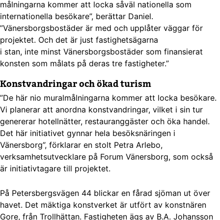
målningarna kommer att locka såväl nationella som
internationella besökare”, berättar Daniel.
”Vänersborgsbostäder är med och upplåter väggar för
projektet. Och det är just fastighetsägarna
i stan, inte minst Vänersborgsbostäder som finansierat
konsten som målats på deras tre fastigheter.”
Konstvandringar och ökad turism
”De här nio muralmålningarna kommer att locka besökare.
Vi planerar att anordna konstvandringar, vilket i sin tur
genererar hotellnätter, restauranggäster och öka handel.
Det här initiativet gynnar hela besöksnäringen i
Vänersborg”, förklarar en stolt Petra Arlebo,
verksamhetsutvecklare på Forum Vänersborg, som också
är initiativtagare till projektet.
På Petersbergsvägen 44 blickar en fårad sjöman ut över
havet. Det mäktiga konstverket är utfört av konstnären
Gore, från Trollhättan. Fastigheten ägs av B.A. Johansson