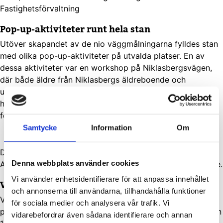
Fastighetsförvaltning
Pop-up-aktiviteter runt hela stan
Utöver skapandet av de nio väggmålningarna fylldes stan
med olika pop-up-aktiviteter på utvalda platser. En av
dessa aktiviteter var en workshop på Niklasbergsvägen,
där både äldre från Niklasbergs äldreboende och
ungdomar från fritidsklubben Barnens Kastanj satte sina
handavtryck på muren som konstnären Elina Metso
förvandlade till vacker konst.
Samtycke
Information
Om
Det här var det roligaste jag har varit med om, skrattar
Denna webbplats använder cookies
Astrid Dahlberg, som deltog från Niklasbergs äldreboende.
Vi använder enhetsidentifierare för att anpassa innehållet
Vackert, tryggt och trivsamt
och annonserna till användarna, tillhandahålla funktioner
Vänersborgsbostäders tre konstprydda väggar hittar du
för sociala medier och analysera vår trafik. Vi
på Torpavägen 7, Niklasbergvägen 9 och Storegårdsvägen
vidarebefordrar även sådana identifierare och annan